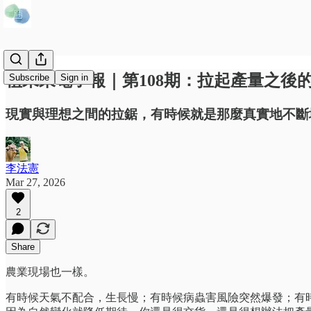
植未來電子報｜第108期：拉起產量之
Subscribe
Sign in
現實與理想之間的拉鋸，有時候就是那麼真實地不斷
李法憲
Mar 27, 2026
2
Share
農業現場也一樣。
有時候天氣不配合，生長慢；有時候病蟲害風險突然爆發；有