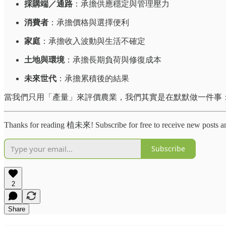
採購端／通路
：承擔供應穩定與管理壓力
消費者
：承擔價格與選擇便利
家庭
：承擔收入波動與生活不確定
土地與環境
：承擔長期負荷與修復成本
未來世代
：承擔累積後的結果
當我們只用「產量」來評價農業，我們其實是在默默做一件事
Thanks for reading 植未來! Subscribe for free to receive new posts a
Subscribe
2
Share