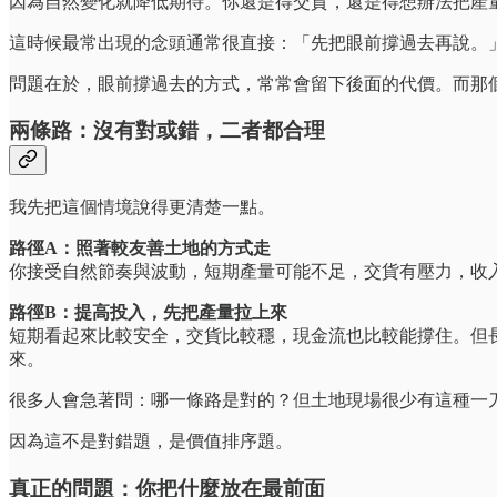
因為自然變化就降低期待。你還是得交貨，還是得想辦法把產
這時候最常出現的念頭通常很直接：「先把眼前撐過去再說。
問題在於，眼前撐過去的方式，常常會留下後面的代價。而那
兩條路：沒有對或錯，二者都合理
我先把這個情境說得更清楚一點。
路徑A：照著較友善土地的方式走
你接受自然節奏與波動，短期產量可能不足，交貨有壓力，收
路徑B：提高投入，先把產量拉上來
短期看起來比較安全，交貨比較穩，現金流也比較能撐住。但
來。
很多人會急著問：哪一條路是對的？但土地現場很少有這種一
因為這不是對錯題，是價值排序題。
真正的問題：你把什麼放在最前面