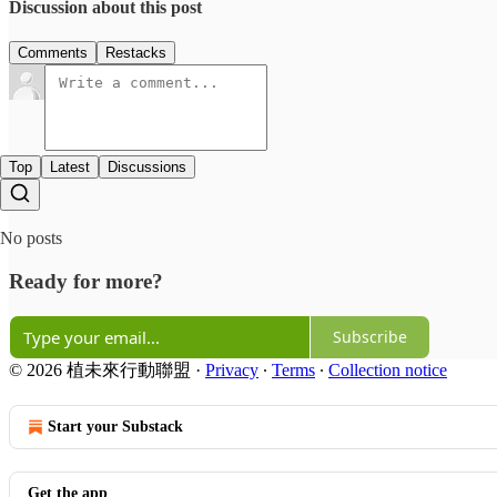
Discussion about this post
Comments
Restacks
Top
Latest
Discussions
No posts
Ready for more?
Subscribe
© 2026 植未來行動聯盟
·
Privacy
∙
Terms
∙
Collection notice
Start your Substack
Get the app