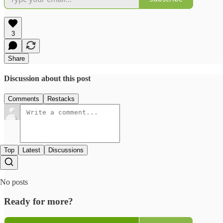
3
Share
Discussion about this post
Comments
Restacks
Top
Latest
Discussions
No posts
Ready for more?