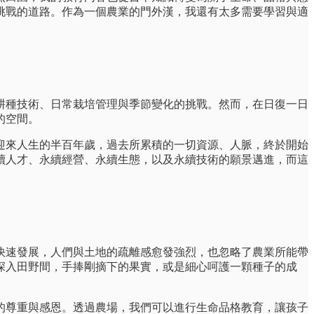
挑戰的道路。作為一個農業的門外漢，我還有太多需要學習與適
是耕種技術、日常栽培管理與季節變化的挑戰。然而，在日復一日
的空間。
迎來人生的半百年歲，過去所累積的一切資源、人脈，終於開始
永續人才、永續經營、永續生態，以及永續技術的願景邁進，而這
快速發展，人們與土地的疏離感愈發強烈，也忽略了農業所能帶
深入田野間，手捧剛摘下的果實，或是細心呵護一顆種子的成
的尊重與感恩。透過農場，我們可以進行生命品格教育，讓孩子