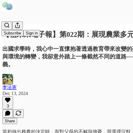
【植未來電子報】第022期：展現農業多
Subscribe
Sign in
出國求學時，我心中一直懷抱著透過教育帶來改變的
與環境的轉變，我卻意外踏上一條截然不同的道路─
義。
李法憲
Dec 13, 2024
3
Share
當初做出務農的決定時，面對父母的不解與擔憂，我選擇沉默