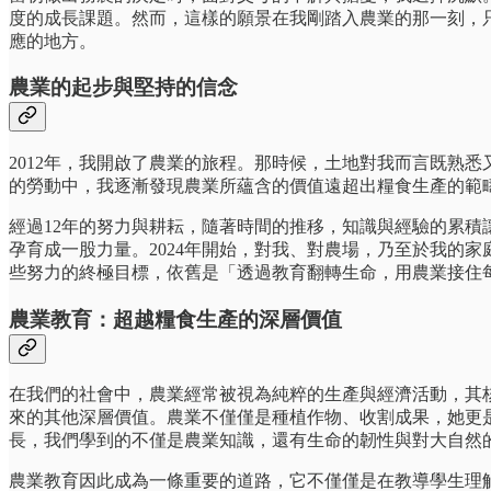
度的成長課題。然而，這樣的願景在我剛踏入農業的那一刻，
應的地方。
農業的起步與堅持的信念
2012年，我開啟了農業的旅程。那時候，土地對我而言既熟
的勞動中，我逐漸發現農業所蘊含的價值遠超出糧食生產的範
經過12年的努力與耕耘，隨著時間的推移，知識與經驗的累
孕育成一股力量。2024年開始，對我、對農場，乃至於我的
些努力的終極目標，依舊是「透過教育翻轉生命，用農業接住
農業教育：超越糧食生產的深層價值
在我們的社會中，農業經常被視為純粹的生產與經濟活動，其
來的其他深層價值。農業不僅僅是種植作物、收割成果，她更
長，我們學到的不僅是農業知識，還有生命的韌性與對大自然
農業教育因此成為一條重要的道路，它不僅僅是在教導學生理