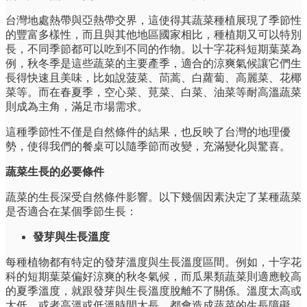
台灣地處熱帶與亞熱帶交界，這使得其蔬菜種植展現了季節性
的豐富多樣性，而且與其他地區國家相比，種植期又可以特別
長，不同季節都可以吃到不同的作物。以十字花科短期葉菜為
例，秋冬季是這些蔬菜的主要產季，適合的涼爽氣候讓它們生
長得快速且美味，比如說菠菜、茼蒿、白蘿蔔、高麗菜、花椰
菜等。而在春夏季，空心菜、莧菜、白菜、油菜等耐高溫蔬菜
則成為主角，滿足市場需求。
這種季節性不僅是自然條件的結果，也反映了台灣的地理優
勢，使得我們的餐桌可以隨季節而改變，充滿變化與驚喜。
蔬菜生長的必要條件
蔬菜的生長深受自然條件影響。以下幾個因素決定了某種蔬菜
是否適合在某個季節生長：
發芽與生長溫度
每種植物都有特定的發芽溫度與生長溫度區間。例如，十字花
科的短期葉菜偏好涼爽的秋冬氣候，而瓜果類蔬菜則適應較高
的夏季溫度，就跟發芽與生長溫度脫離不了關係。溫度太高或
太低，或者高溫或低溫時間太長，都會造成蔬菜的生長障礙。