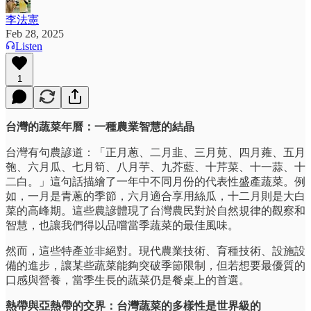
李法憲
Feb 28, 2025
Listen
1
台灣的蔬菜年曆：一種農業智慧的結晶
台灣有句農諺道：「正月蔥、二月韭、三月莧、四月蕹、五月
匏、六月瓜、七月筍、八月芋、九芥藍、十芹菜、十一蒜、十
二白。」這句話描繪了一年中不同月份的代表性盛產蔬菜。例
如，一月是青蔥的季節，六月適合享用絲瓜，十二月則是大白
菜的高峰期。這些農諺體現了台灣農民對於自然規律的觀察和
智慧，也讓我們得以品嚐當季蔬菜的最佳風味。
然而，這些特產並非絕對。現代農業技術、育種技術、設施設
備的進步，讓某些蔬菜能夠突破季節限制，但若想要最優質的
口感與營養，當季生長的蔬菜仍是餐桌上的首選。
熱帶與亞熱帶的交界：台灣蔬菜的多樣性是世界級的