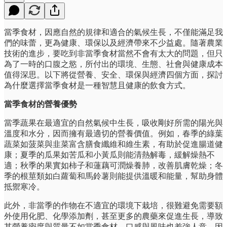
當季食材，因應自然的規律和適合的氣候生長，不僅能滿足我
們的味蕾，更為健康、環保以及經濟帶來不少益處。隨著農業
技術的進步，要吃到非當季食材當然不會有太大的問題，但只
為了一時的口腹之慾，所付出的環境、生態、社會與健康成本
值得深思。以下將從營養、安全、環保與經濟四個方面，探討
為什麼選擇當季食材是一種智慧且健康的飲食方式。
當季食材的營養優勢
當季蔬果在最適宜的自然氣候中生長，吸收剛好所需的陽光與
溫度和水分，因而擁有最適切的營養價值。例如，春季的綠葉
蔬菜如菠菜與韭菜富含膳食纖維和維生素，有助於促進腸道健
康；夏季的瓜果如苦瓜和小黃瓜則能清熱解毒，緩解燥熱不
適；秋季的果實如柿子和蓮藕可潤燥養肺，改善肌膚乾燥；冬
季的根莖類如白蘿蔔和馬鈴薯則能提供溫暖和能量，幫助身體
抵禦寒冷。
此外，非當季的作物在不適宜的環境下栽培，很難避免需要額
外使用化肥、化學添加劑，甚至更多的農藥來促進生長，導致
其營養密度與質量不如當季食材，口感與風味也差強人意。因