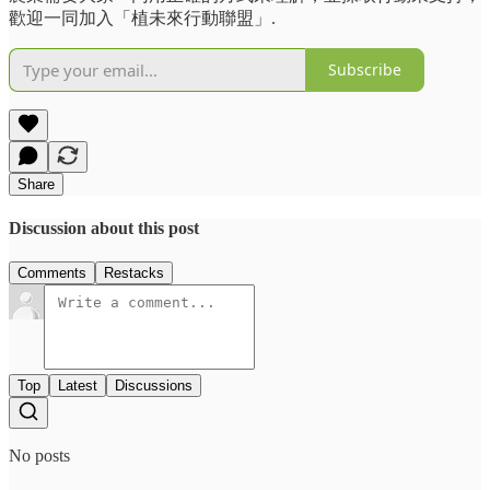
歡迎一同加入「植未來行動聯盟」.
Subscribe
Share
Discussion about this post
Comments
Restacks
Top
Latest
Discussions
No posts