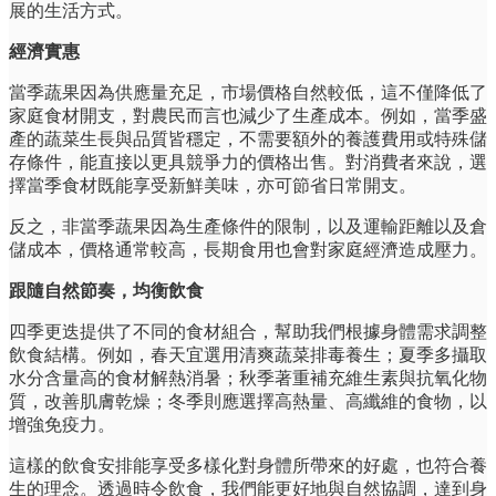
展的生活方式。
經濟實惠
當季蔬果因為供應量充足，市場價格自然較低，這不僅降低了
家庭食材開支，對農民而言也減少了生產成本。例如，當季盛
產的蔬菜生長與品質皆穩定，不需要額外的養護費用或特殊儲
存條件，能直接以更具競爭力的價格出售。對消費者來說，選
擇當季食材既能享受新鮮美味，亦可節省日常開支。
反之，非當季蔬果因為生產條件的限制，以及運輸距離以及倉
儲成本，價格通常較高，長期食用也會對家庭經濟造成壓力。
跟隨自然節奏，均衡飲食
四季更迭提供了不同的食材組合，幫助我們根據身體需求調整
飲食結構。例如，春天宜選用清爽蔬菜排毒養生；夏季多攝取
水分含量高的食材解熱消暑；秋季著重補充維生素與抗氧化物
質，改善肌膚乾燥；冬季則應選擇高熱量、高纖維的食物，以
增強免疫力。
這樣的飲食安排能享受多樣化對身體所帶來的好處，也符合養
生的理念。透過時令飲食，我們能更好地與自然協調，達到身