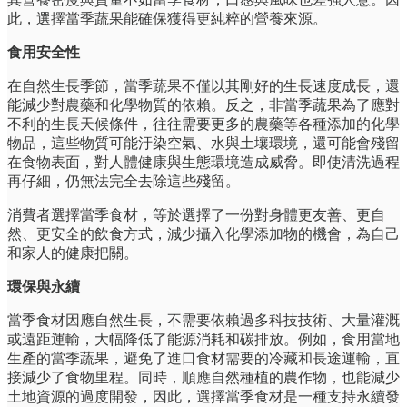
此，選擇當季蔬果能確保獲得更純粹的營養來源。
食用安全性
在自然生長季節，當季蔬果不僅以其剛好的生長速度成長，還
能減少對農藥和化學物質的依賴。反之，非當季蔬果為了應對
不利的生長天候條件，往往需要更多的農藥等各種添加的化學
物品，這些物質可能汙染空氣、水與土壤環境，還可能會殘留
在食物表面，對人體健康與生態環境造成威脅。即使清洗過程
再仔細，仍無法完全去除這些殘留。
消費者選擇當季食材，等於選擇了一份對身體更友善、更自
然、更安全的飲食方式，減少攝入化學添加物的機會，為自己
和家人的健康把關。
環保與永續
當季食材因應自然生長，不需要依賴過多科技技術、大量灌溉
或遠距運輸，大幅降低了能源消耗和碳排放。例如，食用當地
生產的當季蔬果，避免了進口食材需要的冷藏和長途運輸，直
接減少了食物里程。同時，順應自然種植的農作物，也能減少
土地資源的過度開發，因此，選擇當季食材是一種支持永續發