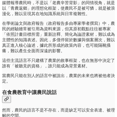
媒體報導農民時，不是以「老農辛苦背影」的同情視角，就是
以「青農返鄉」的理想化框架，使農民不是被可憐，就是被浪
漫化，難以呈現其在地知識系統與日常複雜性。
在學術論文與政府報告（政府報告多由專家學者撰寫）中，農
民的經驗雖常被引用為資料來源，但其原初觀點往往被專家
「依照計畫目標所需」重新詮釋、簡化為論證素材，難以成為
主體性的知識表述。因此，多僅停留於數據與個案層次，難以
真正進入核心論述，據此所形成的政策內容，也可能隔靴搔
癢，難以產生全面而深遠的影響。
這些主流語言不只建構了農業的敘事框架，也在無形中決定了
誰有「被聽見的資格」，誰只能成為背景素材。
當農民只能在別人的語言中被說出，農業的未來也將被他者決
定。
在食農教育中讓農民說話
然而，農民的語言不是不存在，而是缺乏可以安全表達、被理
解的空間。