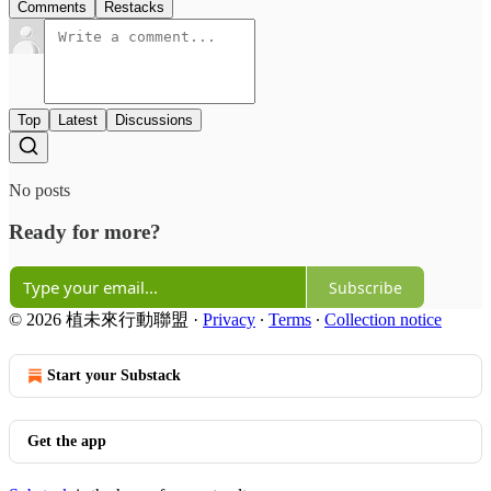
Comments
Restacks
Top
Latest
Discussions
No posts
Ready for more?
Subscribe
© 2026 植未來行動聯盟
·
Privacy
∙
Terms
∙
Collection notice
Start your Substack
Get the app