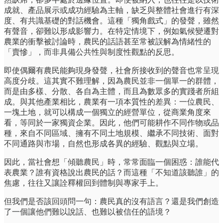
成就、產品展示或成功經驗為主軸，缺乏與整體社會進行有深
度、有共識基礎的對話機會。這種「獨角戲式」的發聲，雖然
有聲音，卻難以形成影響力。在特定情境下，例如氣候變遷對
農業的衝擊被討論時，農民的話語甚至常被誤解為情緒性的
「賣慘」，而非具備公共性與制度性觀點的反思。
即使偶爾有農民能夠現身發聲，社會所接收到的聲音也常呈現
高度分歧。這其實不難理解，因為農民並非一個單一的群體，
而是由多樣、分散、各自為主體，而且為數眾多的實踐者所組
成。與其他產業相比，農業有一項本質性的差異：一位農民、
一塊土地，就可以構成一個獨立的經營單位，從商業角度來
看，等同於一家獨資企業。因此，他們可能耕作不同作物或品
種，來自不同區域、擁有不同土地規模、繼承不同技術、面對
不同通路與市場，自然也形成各異的經驗、觀點與立場。
因此，當社會想「傾聽農民」時，常常面臨一個困惑：誰能代
表農業？誰有資格說出農民的話？而這種「不知道該聽誰」的
焦慮，往往又讓詮釋權回到體制與專家手上。
但我們是否該回頭問一句：農民真的沒有語言？還是我們創造
了一個讓他們難以說話、也難以被信任的語境？