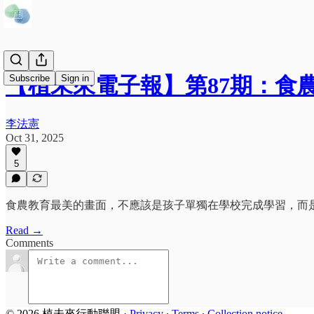
Subscribe
Sign in
【植未來電子報】第87期：食
李法憲
Oct 31, 2025
5
食農教育最美的畫面，不應該是孩子單獨在學校完成學習，而
Read →
Comments
© 2026 植未來行動聯盟
·
Privacy
∙
Terms
∙
Collection notice