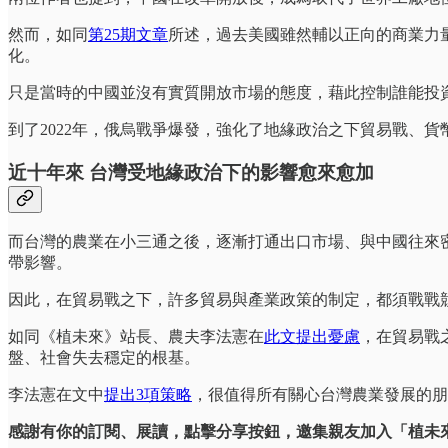
然而，如同
第25期文章
所述，過去美國雖然輔以正向的商業力
化。
只是當時的中國並沒有實質開放市場的態度，藉此控制誰能投資
到了2022年，俄烏戰爭爆發，強化了地緣政治之下貿易戰、
近十年來 台灣受地緣政治下的影響愈來愈加
而台灣的農業在小三通之後，逐漸打通出口市場、與中國往來
帶影響。
因此，在貿易戰之下，許多貿易與產業政策的制定，都須戰戰
如同《植未來》站長、農夫李法憲在
此文提出憂慮
，在貿易戰
盤、社會失去穩定的根基。
李法憲在文中
提出3項策略
，很值得所有關心台灣農業發展的朋
感謝有你的訂閱、展讀，點擊分享按鈕，邀集親友加入「植未