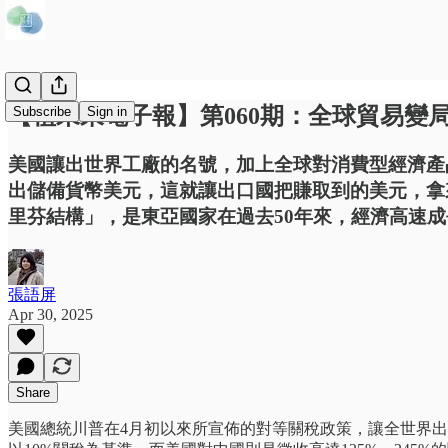
【植未來電子報】第060期：全球貿易變
Subscribe
Sign in
美國讓出世界工廠的名號，加上全球對消費型經濟產
出儲備貨幣美元，這就讓出口國把賺取到的美元，拿
里芬結構」，是東亞國家在過去50年來，經濟高速
張語屏
Apr 30, 2025
Share
美國總統川普在4月初以來所宣佈的對等關稅政策，讓全世界