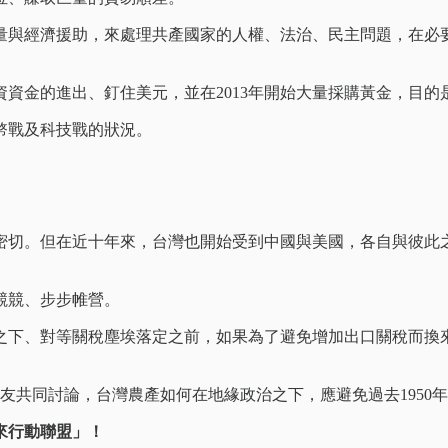
量與經濟援助，來處理共產國家的人權、法治、民主問題，在必
資金的進出、釘住美元，並在2013年開始大量採購黃金，目的
貨幣戰及科技戰的狀況。
密切。但在近十年來，台灣也開始受到中國與美國，各自與彼此
競競、步步帷營。
之下、對等關稅塵埃落定之前，如果為了避免增加出口關稅而換
友共同討論，台灣農產如何在地緣政治之下，應避免過去1950
來行動聯盟」！