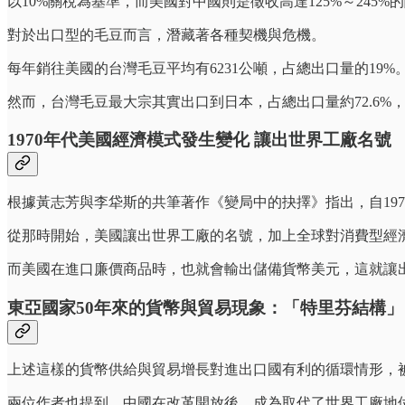
以10%關稅為基準，而美國對中國則是徵收高達125%～245%
對於出口型的毛豆而言，潛藏著各種契機與危機。
每年銷往美國的台灣毛豆平均有6231公噸，占總出口量的1
然而，台灣毛豆最大宗其實出口到日本，占總出口量約72.6
1970年代美國經濟模式發生變化 讓出世界工廠名號
根據黃志芳與李牮斯的共筆著作《變局中的抉擇》指出，自19
從那時開始，美國讓出世界工廠的名號，加上全球對消費型經
而美國在進口廉價商品時，也就會輸出儲備貨幣美元，這就讓
東亞國家50年來的貨幣與貿易現象：「特里芬結構」
上述這樣的貨幣供給與貿易增長對進出口國有利的循環情形，
兩位作者也提到，中國在改革開放後，成為取代了世界工廠地