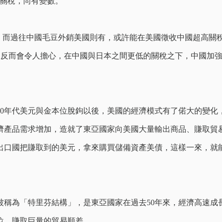
的關稅，尚有變數。
9%。而過往中國毛豆外銷美國則有，或許能在美國徵收中國超高
%，反而會令人擔心，在中國與日本之間更低的關稅之下，中國加
70年代美元與金本位脫鉤以後，美國的經濟模式有了偌大的變化
濟產品需求增加，造就了東亞國家向美國大量輸出商品、賺取貿
出口國把賺取到的美元，拿來購買儲備資產美債，這樣一來，就
被稱為「特里芬結構」，是東亞國家在過去50年來，經濟高速成
位、賺取巨量的貿易順差。